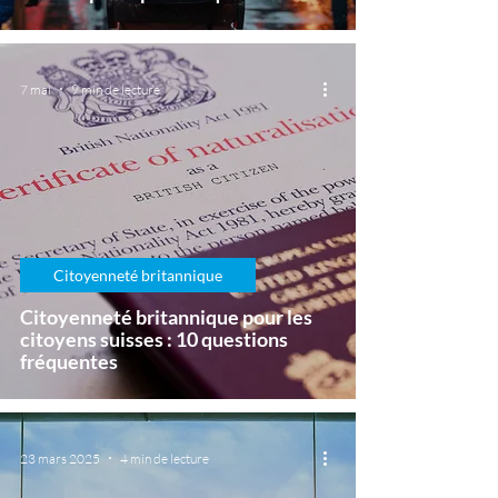
7 mai
9 min de lecture
Citoyenneté britannique
Citoyenneté britannique pour les
citoyens suisses : 10 questions
fréquentes
23 mars 2025
4 min de lecture