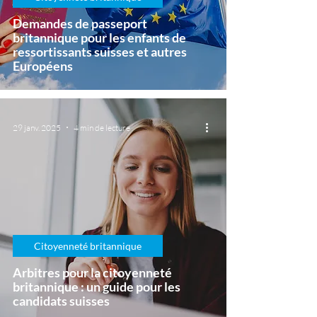
Demandes de passeport
britannique pour les enfants de
ressortissants suisses et autres
Européens
29 janv. 2025
4 min de lecture
Citoyenneté britannique
Arbitres pour la citoyenneté
britannique : un guide pour les
candidats suisses