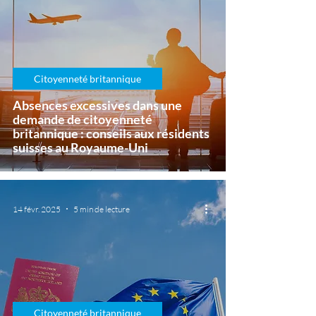
Citoyenneté britannique
Absences excessives dans une
demande de citoyenneté
britannique : conseils aux résidents
suisses au Royaume-Uni
14 févr. 2025
5 min de lecture
Citoyenneté britannique