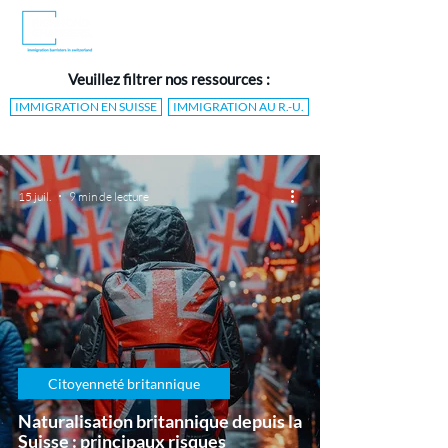
Veuillez filtrer nos ressources :
IMMIGRATION EN SUISSE
IMMIGRATION AU R.-U.
15 juil.
9 min de lecture
Citoyenneté britannique
Naturalisation britannique depuis la
Suisse : principaux risques