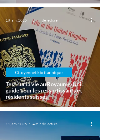
18 janv. 2025
3 min de lecture
Citoyenneté britannique
Test sur la vie au Royaume-Uni :
guide pour les ressortissants et
résidents suisses
11 janv. 2025
4 min de lecture