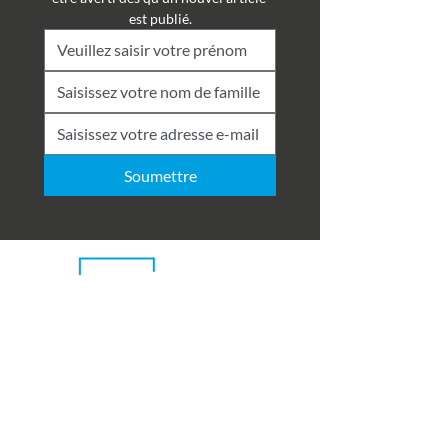
est publié.
Soumettre
Richmond Chambers Suisse est une
dénomination commerciale de Richmond
Chambers LLP Montreux Branch, une
succursale de Richmond Chambers LLP,
société à responsabilité limitée enregistrée