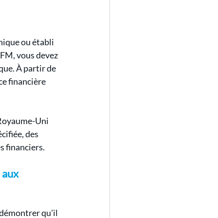
nique ou établi 
 FM, vous devez 
que. À partir de 
nce financière 
u Royaume-Uni 
cifiée, des 
s financiers.
 aux 
 démontrer qu'il 