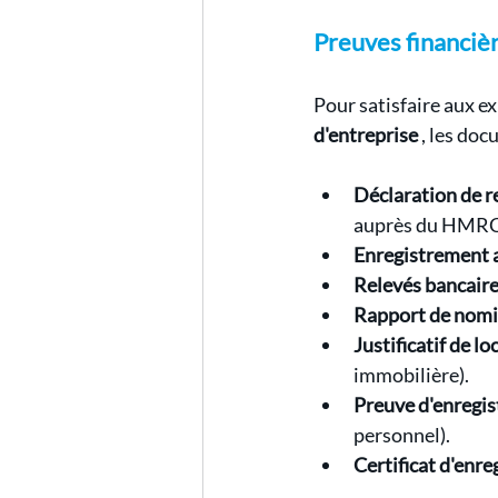
Preuves financièr
Pour satisfaire aux ex
d'entreprise
 , les do
Déclaration de re
auprès du HMRC,
Enregistrement 
Relevés bancaire
Rapport de nomi
Justificatif de 
immobilière).
Preuve d'enregi
personnel).
Certificat d'enr