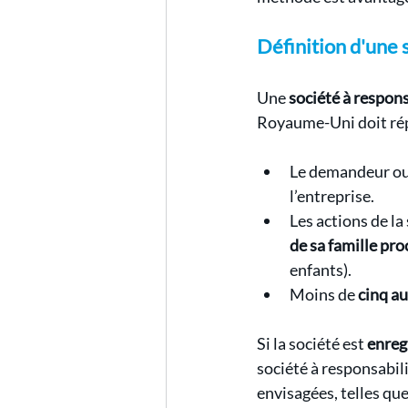
Définition d'une 
Une 
société à respons
Royaume-Uni doit rép
Le demandeur ou 
l’entreprise.
Les actions de l
de sa famille pr
enfants).
Moins de 
cinq a
Si la société est 
enreg
société à responsabili
envisagées, telles que