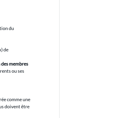
tion du 
x) de 
à des membres 
rents ou ses 
dérée comme une 
us doivent être 