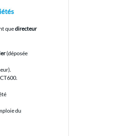
iétés
nt que 
directeur 
ier
 (déposée 
eur).
e CT600.
été 
emploie du 