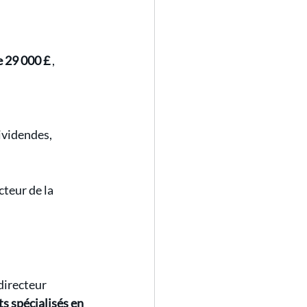
e 29 000 £
 , 
ividendes, 
cteur de la 
directeur 
s spécialisés en 