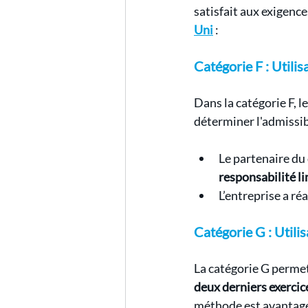
satisfait aux exigence
Uni
 :
Catégorie F : Utilis
Dans la catégorie F, le
déterminer l'admissibi
Le partenaire du
responsabilité l
L’entreprise a ré
Catégorie G : Utili
La catégorie G permet
deux derniers exercic
méthode est avantageu