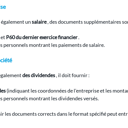
ise
t également un 
salaire
 , des documents supplémentaires son
et 
P60 du dernier exercice financier
 .
s personnels montrant les paiements de salaire.
ciété
 également 
des dividendes
 , il doit fournir :
des
 (indiquant les coordonnées de l'entreprise et les monta
s personnels montrant les dividendes versés.
nir les documents corrects dans le format spécifié peut entra