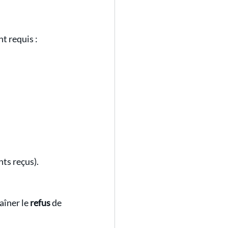
t requis :
nts reçus).
îner le 
refus
 de 