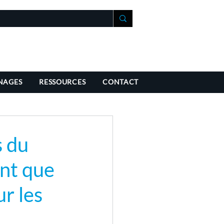
+41 21 588 07 70
fo@richmondchambers.ch
NAGES
RESSOURCES
CONTACT
s du
ant que
ur les