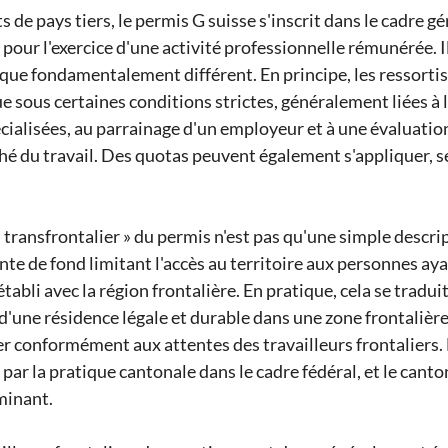
s de pays tiers, le permis G suisse s'inscrit dans le cadre gé
pour l'exercice d'une activité professionnelle rémunérée. Il 
ue fondamentalement différent. En principe, les ressortis
e sous certaines conditions strictes, généralement liées à 
cialisées, au parrainage d'un employeur et à une évaluation
hé du travail. Des quotas peuvent également s'appliquer, se
« transfrontalier » du permis n'est pas qu'une simple descript
te de fond limitant l'accès au territoire aux personnes aya
tabli avec la région frontalière. En pratique, cela se tradui
r d'une résidence légale et durable dans une zone frontalière 
er conformément aux attentes des travailleurs frontaliers.
 par la pratique cantonale dans le cadre fédéral, et le cant
minant.