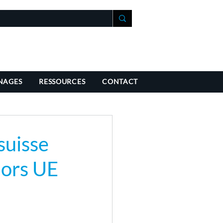
+41 21 588 07 70
fo@richmondchambers.ch
NAGES
RESSOURCES
CONTACT
suisse
hors UE