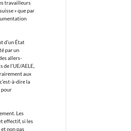
s travailleurs 
suisse » que par 
ocumentation 
t d’un État 
é par un 
des allers-
ts de l’UE/AELE, 
trairement aux 
’est-à-dire la 
 pour 
ement. Les 
effectif, si les 
 et non pas 