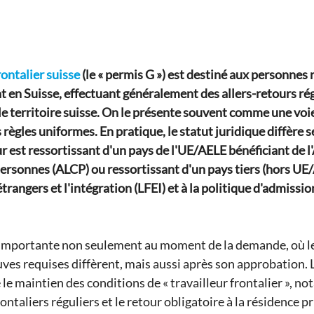
rontalier suisse
(le « permis G ») est destiné aux personnes 
t en Suisse, effectuant généralement des allers-retours rég
t le territoire suisse. On le présente souvent comme une voi
 règles uniformes. En pratique, le statut juridique diffère 
ur est ressortissant d'un pays de l'UE/AELE bénéficiant de l'
 personnes (ALCP) ou ressortissant d'un pays tiers (hors UE
 étrangers et l'intégration (LFEI) et à la politique d'admissio
 importante non seulement au moment de la demande, où les
reuves requises diffèrent, mais aussi après son approbation. 
 le maintien des conditions de « travailleur frontalier », n
taliers réguliers et le retour obligatoire à la résidence pr