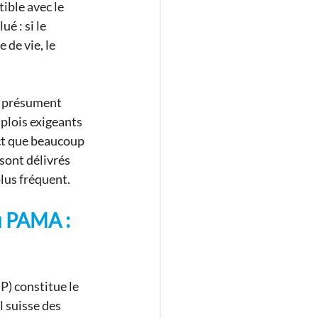
ible avec le 
 : si le 
 de vie, le 
s présument 
mplois exigeants 
ict que beaucoup 
sont délivrés 
lus fréquent.
u PAMA : 
P) constitue le 
l suisse des 