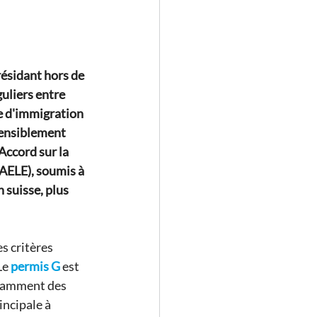
résidant hors de 
uliers entre 
e d'immigration 
sensiblement 
Accord sur la 
/AELE), soumis à 
n suisse, plus 
 critères 
Le
permis G
est 
otamment des 
incipale à 