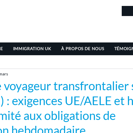
in
SE
IMMIGRATION UK
À PROPOS DE NOUS
TÉMOIG
mars
 voyageur transfrontalier 
) : exigences UE/AELE et 
mité aux obligations de
ion hebdomadaire