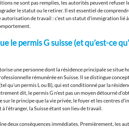
ditions ne sont pas remplies, les autorités peuvent refuser le
rader le statut ou le retirer. Il est essentiel de comprendr
autorisation de travail : c'est un statut d'immigration lié à 
comportement.
ue le permis G suisse (et qu’est-ce qu’i
torise une personne dont la résidence principale se situe ho
professionnelle rémunérée en Suisse. Il se distingue concep
 (tel qu'un permis L ou B), qui est conditionné par la résiden
utrement dit, le permis G n'est pas un moyen détourné d'obt
e sur le principe que la vie privée, le foyer et les centres d'i
à l'étranger, la Suisse étant son lieu de travail.
aîne deux conséquences immédiates. Premièrement, les auto