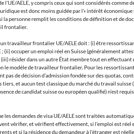
s de l'UE/AELE, y compris ceux qui sont considérés comme de
 juridique est donc moins guidée par l'« intérêt économique 
si la personne remplit les conditions de définition et de d
l frontalier.
n travailleur frontalier UE/AELE doit : (i) être ressortissan
 (ii) occuper un emploi réel en Suisse (généralement attest
et (iii) résider dans un autre État membre tout en effectuant 
n le modèle de travailleur frontalier. Pour les ressortissan
ent pas de décision d’admission fondée sur des quotas, con
 tiers, et aucun test classique du marché du travail suisse (c
sence de candidat suisse ou européen qualifié) n’est requis
que les demandes de visa UE/AELE sont traitées automatiqu
nt vérifier, et vérifient effectivement, si l'emploi est réel et 
nts et si la résidence du demandeur à l'étranger est réelle