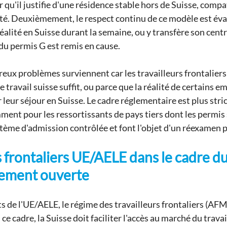
u'il justifie d'une résidence stable hors de Suisse, compat
té. Deuxièmement, le respect continu de ce modèle est évalué
réalité en Suisse durant la semaine, ou y transfère son centre
u permis G est remis en cause.
eux problèmes surviennent car les travailleurs frontalier
 travail suisse suffit, ou parce que la réalité de certains e
 leur séjour en Suisse. Le cadre réglementaire est plus str
ment pour les ressortissants de pays tiers dont les permis 
stème d'admission contrôlée et font l'objet d'un réexamen p
rs frontaliers UE/AELE dans le cadre d
ivement ouverte
s de l'UE/AELE, le régime des travailleurs frontaliers (AFM
ce cadre, la Suisse doit faciliter l'accès au marché du travai