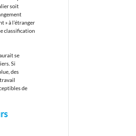
ier soit 
rangement 
 » à l'étranger 
e classification 
aurait se 
ers. Si 
lue, des 
ravail 
ceptibles de 
rs 