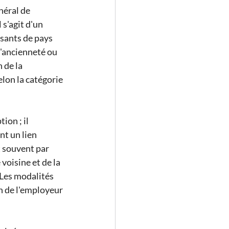
néral de 
s'agit d'un 
sants de pays 
l'ancienneté ou 
 de la 
lon la catégorie 
ion ; il 
nt un lien 
t souvent par 
voisine et de la 
 Les modalités 
on de l'employeur 