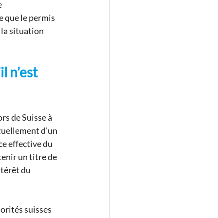
 
e que le permis 
la situation 
l n’est 
rs de Suisse à 
tuellement d'un 
ce effective du 
enir un titre de 
ntérêt du 
rités suisses 