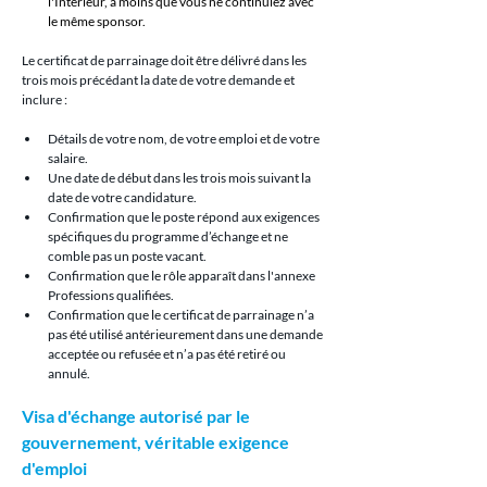
l'Intérieur, à moins que vous ne continuiez avec 
le même sponsor.
Le certificat de parrainage doit être délivré dans les 
trois mois précédant la date de votre demande et 
inclure :
Détails de votre nom, de votre emploi et de votre 
salaire.
Une date de début dans les trois mois suivant la 
date de votre candidature.
Confirmation que le poste répond aux exigences 
spécifiques du programme d’échange et ne 
comble pas un poste vacant.
Confirmation que le rôle apparaît dans l'annexe 
Professions qualifiées.
Confirmation que le certificat de parrainage n’a 
pas été utilisé antérieurement dans une demande 
acceptée ou refusée et n’a pas été retiré ou 
annulé.
Visa d'échange autorisé par le 
gouvernement, véritable exigence 
d'emploi