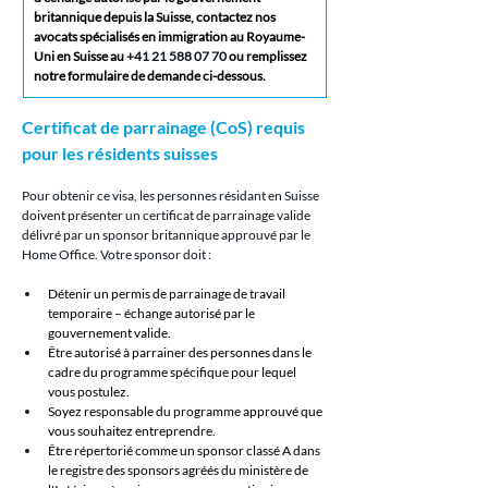
britannique depuis la Suisse, contactez nos 
avocats spécialisés en immigration au Royaume-
Uni en Suisse au 
+41 21 588 07 70
 ou remplissez 
notre formulaire de demande ci-dessous.
Certificat de parrainage (CoS) requis 
pour les résidents suisses
Pour obtenir ce visa, les personnes résidant en Suisse 
doivent présenter un certificat de parrainage valide 
délivré par un sponsor britannique approuvé par le 
Home Office. Votre sponsor doit :
Détenir un permis de parrainage de travail 
temporaire – échange autorisé par le 
gouvernement valide.
Être autorisé à parrainer des personnes dans le 
cadre du programme spécifique pour lequel 
vous postulez.
Soyez responsable du programme approuvé que 
vous souhaitez entreprendre.
Être répertorié comme un sponsor classé A dans 
le registre des sponsors agréés du ministère de 