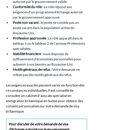
autorisé par le gouvernement valide.
Conformité du rôle :
 Le rôle répond aux 
exigences d'un programme d'échange autorisé 
par le gouvernement approuvé.
Poste non vacant :
 le poste ne comble pas un 
poste vacant dans la population active du 
Royaume-Uni.
Profession approuvée :
 Le rôle apparaît dans le 
tableau 1 ou le tableau 2 de l’annexe Professions 
spécialisées.
Stabilité financière :
 vous disposez de 
suffisamment d’économies personnelles pour 
subvenir à vos besoins au Royaume-Uni.
Motifs généraux de refus :
 Votre demande ne 
relève pas des motifs généraux de refus.
Les exigences exactes peuvent varier en fonction des 
circonstances individuelles. Il est conseillé de 
consulter un cabinet d'avocats spécialisé en 
immigration britannique en Suisse pour obtenir des 
conseils personnalisés sur votre demande de visa 
britannique.
Pour discuter de votre demande de visa 
d'échange autorisé par le gouvernement 