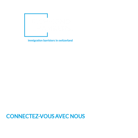
Richmond Chambers Suisse est une
dénomination commerciale de Richmond
Chambers LLP Montreux Branch, une
succursale de Richmond Chambers LLP,
société à responsabilité limitée enregistrée
en Angleterre et au Pays de Galles et agréée
et réglementée par la Solicitors Regulation
Authority du Royaume-Uni (numéro de
licence : 597974). Les avocats spécialisés en
droit de l'immigration sont également
réglementés par le Bar Standards Board du
Royaume-Uni.
CONNECTEZ-VOUS AVEC NOUS