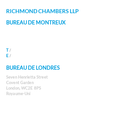
RICHMOND CHAMBERS LLP
BUREAU DE MONTREUX
Avenue des Alpes 80B
Montreux 1820
Suisse
T
/
+41 21 588 07 70
E
/
info@richmondchambers.ch
BUREAU DE LONDRES
Seven Henrietta Street
Covent Garden
London, WC2E 8PS
Royaume-Uni
T
/
+44 203 617 9173
E
/
info@richmondchambers.com
ACCRÉDITATIONS