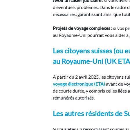
Avoir un casier judiciaire :
si vous avez 
d'éventuels problèmes. Dans le cadre d
nécessaires, garantissant ainsi que tout
Projets de voyage complexes :
si vos p
au Royaume-Uni pourrait vous aider à g
Les citoyens suisses (ou 
au Royaume-Uni (UK ETA)
À partir du 2 avril 2025, les citoyens 
voyage électronique (ETA)
 avant de vo
de courte durée, y compris celles liées 
rémunérés autorisés.
Les autres résidents de Su
Si vous êtes un ressortissant soumis à 