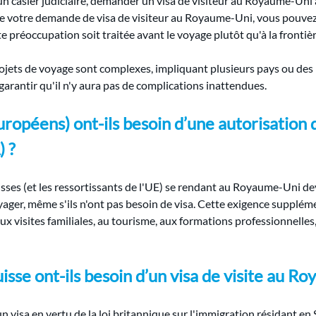
un casier judiciaire, demander un visa de visiteur au Royaume-Uni 
e votre demande de visa de visiteur au Royaume-Uni, vous pouvez 
e préoccupation soit traitée avant le voyage plutôt qu'à la frontiè
rojets de voyage sont complexes, impliquant plusieurs pays ou des ho
arantir qu'il n'y aura pas de complications inattendues.
européens) ont-ils besoin d’une autorisation
 ?
suisses (et les ressortissants de l'UE) se rendant au Royaume-Uni 
yager, même s'ils n'ont pas besoin de visa. Cette exigence supplémen
aux visites familiales, au tourisme, aux formations professionnelle
isse ont-ils besoin d’un visa de visite au R
un visa en vertu de la loi britannique sur l'immigration résidant e