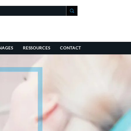
+41 21 588 07 70
fo@richmondchambers.ch
NAGES
RESSOURCES
CONTACT