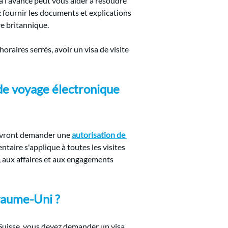
à l'avance peut vous aider à résoudre 
fournir les documents et explications 
re britannique.
raires serrés, avoir un visa de visite 
 de voyage électronique 
devront demander une 
autorisation de 
taire s'applique à toutes les visites 
s, aux affaires et aux engagements 
oyaume-Uni ?
n Suisse, vous devez demander un visa 