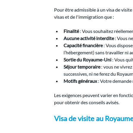
Pour être admissible à un visa de visit
visas et de l'immigration que :
Finalité
:
 Vous souhaitez réellement
Aucune activité interdite
:
 Vous ne
Capacité financière
:
 Vous disposez
l’hébergement) sans travailler ni a
Sortie du Royaume-Uni
:
 Vous quit
Séjour temporaire
:
 vous ne vivre
successives, ni ne ferez du Royaum
Motifs généraux
:
 Votre demande n
Les exigences peuvent varier en fonctio
pour obtenir des conseils avisés.
Visa de visite au Royaum