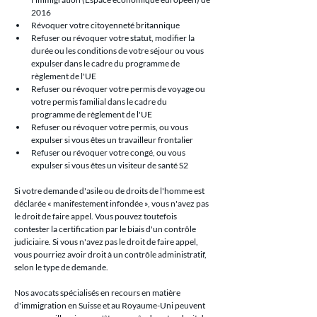
2016
Révoquer votre citoyenneté britannique
Refuser ou révoquer votre statut, modifier la 
durée ou les conditions de votre séjour ou vous 
expulser dans le cadre du programme de 
règlement de l'UE
Refuser ou révoquer votre permis de voyage ou 
votre permis familial dans le cadre du 
programme de règlement de l'UE
Refuser ou révoquer votre permis, ou vous 
expulser si vous êtes un travailleur frontalier
Refuser ou révoquer votre congé, ou vous 
expulser si vous êtes un visiteur de santé S2
Si votre demande d'asile ou de droits de l'homme est 
déclarée « manifestement infondée », vous n'avez pas 
le droit de faire appel. Vous pouvez toutefois 
contester la certification par le biais d'un contrôle 
judiciaire. Si vous n'avez pas le droit de faire appel, 
vous pourriez avoir droit à un contrôle administratif, 
selon le type de demande.
Nos avocats spécialisés en recours en matière 
d'immigration en Suisse et au Royaume-Uni peuvent 