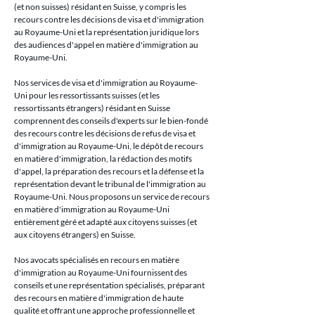
(et non suisses) résidant en Suisse, y compris les 
recours contre les décisions de visa et d'immigration 
au Royaume-Uni et la représentation juridique lors 
des audiences d'appel en matière d'immigration au 
Royaume-Uni.
Nos services de visa et d'immigration au Royaume-
Uni pour les ressortissants suisses (et les 
ressortissants étrangers) résidant en Suisse 
comprennent des conseils d'experts sur le bien-fondé 
des recours contre les décisions de refus de visa et 
d'immigration au Royaume-Uni, le dépôt de recours 
en matière d'immigration, la rédaction des motifs 
d'appel, la préparation des recours et la défense et la 
représentation devant le tribunal de l'immigration au 
Royaume-Uni. Nous proposons un service de recours 
en matière d'immigration au Royaume-Uni 
entièrement géré et adapté aux citoyens suisses (et 
aux citoyens étrangers) en Suisse.
Nos avocats spécialisés en recours en matière 
d'immigration au Royaume-Uni fournissent des 
conseils et une représentation spécialisés, préparant 
des recours en matière d'immigration de haute 
qualité et offrant une approche professionnelle et 