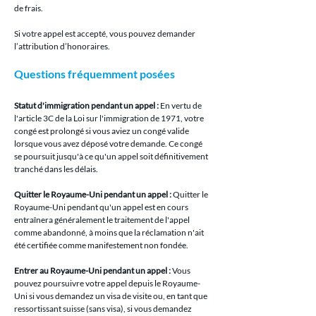
de frais.
Si votre appel est accepté, vous pouvez demander 
l’attribution d’honoraires.
Questions fréquemment posées
Statut d'immigration pendant un appel :
 En vertu de 
l'article 3C de la Loi sur l'immigration de 1971, votre 
congé est prolongé si vous aviez un congé valide 
lorsque vous avez déposé votre demande. Ce congé 
se poursuit jusqu'à ce qu'un appel soit définitivement 
tranché dans les délais.
Quitter le Royaume-Uni pendant un appel :
 Quitter le 
Royaume-Uni pendant qu'un appel est en cours 
entraînera généralement le traitement de l'appel 
comme abandonné, à moins que la réclamation n'ait 
été certifiée comme manifestement non fondée.
Entrer au Royaume-Uni pendant un appel :
 Vous 
pouvez poursuivre votre appel depuis le Royaume-
Uni si vous demandez un visa de visite ou, en tant que 
ressortissant suisse (sans visa), si vous demandez 