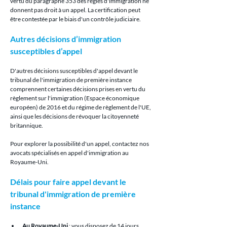
vertu du paragraphe 353 des règles d'immigration ne 
donnent pas droit à un appel. La certification peut 
être contestée par le biais d'un contrôle judiciaire.
Autres décisions d’immigration 
susceptibles d’appel
D'autres décisions susceptibles d'appel devant le 
tribunal de l'immigration de première instance 
comprennent certaines décisions prises en vertu du 
règlement sur l'immigration (Espace économique 
européen) de 2016 et du régime de règlement de l'UE, 
ainsi que les décisions de révoquer la citoyenneté 
britannique.
Pour explorer la possibilité d'un appel, contactez nos 
avocats spécialisés en appel d'immigration au 
Royaume-Uni.
Délais pour faire appel devant le 
tribunal d'immigration de première 
instance
Au Royaume-Uni
 : vous disposez de 14 jours 