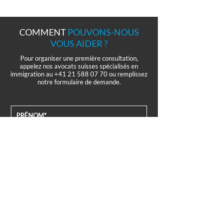
COMMENT
POUVONS-NOUS
VOUS AIDER ?
Pour organiser une première consultation,
appelez nos avocats suisses spécialisés en
immigration au
+41 21 588 07 70
ou remplissez
notre formulaire de demande.