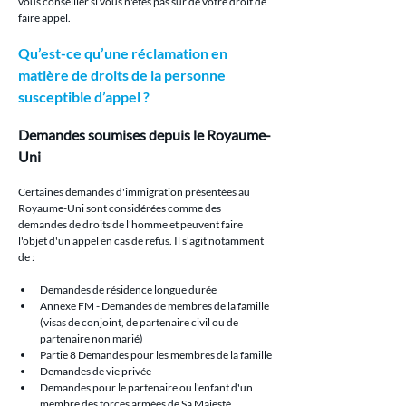
vous conseiller si vous n'êtes pas sûr de votre droit de 
faire appel.
Qu’est-ce qu’une réclamation en 
matière de droits de la personne 
susceptible d’appel ?
Demandes soumises depuis le Royaume-
Uni
Certaines demandes d'immigration présentées au 
Royaume-Uni sont considérées comme des 
demandes de droits de l'homme et peuvent faire 
l'objet d'un appel en cas de refus. Il s'agit notamment 
de :
Demandes de résidence longue durée
Annexe FM - Demandes de membres de la famille 
(visas de conjoint, de partenaire civil ou de 
partenaire non marié)
Partie 8 Demandes pour les membres de la famille
Demandes de vie privée
Demandes pour le partenaire ou l'enfant d'un 
membre des forces armées de Sa Majesté