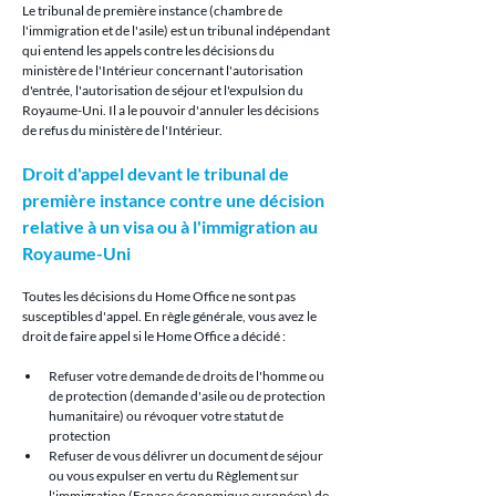
Le tribunal de première instance (chambre de 
l'immigration et de l'asile) est un tribunal indépendant 
qui entend les appels contre les décisions du 
ministère de l'Intérieur concernant l'autorisation 
d'entrée, l'autorisation de séjour et l'expulsion du 
Royaume-Uni. Il a le pouvoir d'annuler les décisions 
de refus du ministère de l'Intérieur.
Droit d'appel devant le tribunal de 
première instance contre une décision 
relative à un visa ou à l'immigration au 
Royaume-Uni
Toutes les décisions du Home Office ne sont pas 
susceptibles d'appel. En règle générale, vous avez le 
droit de faire appel si le Home Office a décidé :
Refuser votre demande de droits de l'homme ou 
de protection (demande d'asile ou de protection 
humanitaire) ou révoquer votre statut de 
protection
Refuser de vous délivrer un document de séjour 
ou vous expulser en vertu du Règlement sur 
l'immigration (Espace économique européen) de 