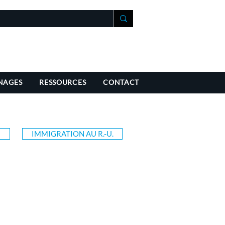
+41 21 588 07 70
fo@richmondchambers.ch
NAGES
RESSOURCES
CONTACT
E
IMMIGRATION AU R.-U.