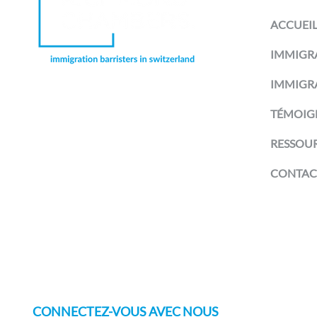
ACCUEI
IMMIGRA
IMMIGR
Richmond Chambers Suisse est une
TÉMOIG
dénomination commerciale de
Richmond Chambers LLP Montreux
Branch, une succursale de Richmond
RESSOU
Chambers LLP, société à
responsabilité limitée enregistrée
CONTAC
en Angleterre et au Pays de Galles
et agréée et réglementée par la
Solicitors Regulation Authority du
Royaume-Uni (numéro de licence :
597974). Les avocats spécialisés en
droit de l'immigration sont
également réglementés par le Bar
Standards Board du Royaume-Uni.
CONNECTEZ-VOUS AVEC NOUS