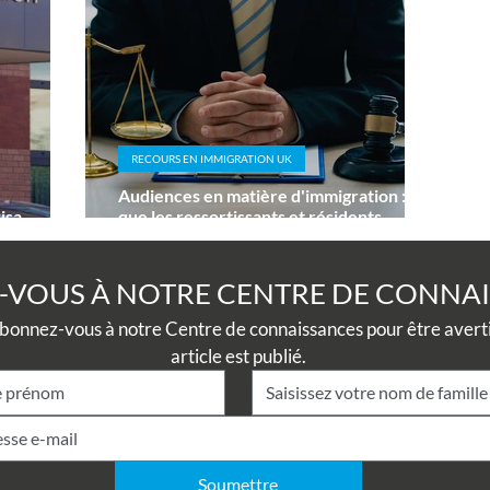
RECOURS EN IMMIGRATION UK
Audiences en matière d'immigration : ce
isa
que les ressortissants et résidents
suisses doivent savoir sur le tribunal de
première instance du Royaume-Uni
VOUS À NOTRE CENTRE DE CONNA
onnez-vous à notre Centre de connaissances pour être averti 
article est publié.
Soumettre