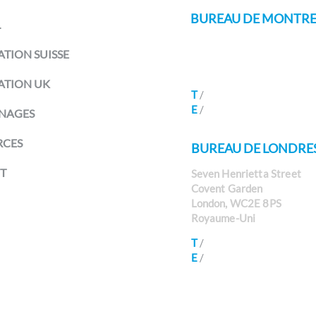
BUREAU DE MONTR
L
Avenue des Alpes 80B
TION SUISSE
Montreux 1820
Suisse
ATION UK
T
/
+41 21 588 07 70
E
/
info@richmondchamber
NAGES
RCES
BUREAU DE LONDRE
T
Seven Henrietta Street
Covent Garden
London, WC2E 8PS
Royaume-Uni
T
/
+44 203 617 9173
E
/
info@richmondchambe