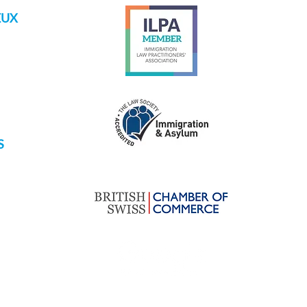
EUX
s.ch
S
rs.com