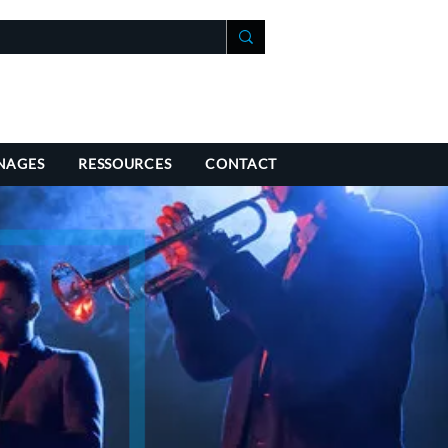
+41 21 588 07 70
fo@richmondchambers.ch
NAGES
RESSOURCES
CONTACT