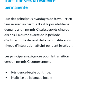
transition vers la résidence 
permanente
L'un des principaux avantages de travailler en 
Suisse avec un permis B est la possibilité de 
demander un permis C suisse après cinq ou 
dix ans. La durée exacte de la période 
d'admissibilité dépend de la nationalité et du 
niveau d'intégration atteint pendant le séjour.
Les principales exigences pour la transition 
vers un permis C comprennent :
Résidence légale continue.
Maîtrise de la langue locale 
(généralement A2 à l'oral et A1 à l'écrit).
Absence de condamnation pénale ou de 
recours à l’aide sociale.
Intégration démontrée dans la vie sociale 
et économique suisse.