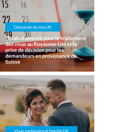
Demande de visa UK
Délais d'attente pour le traitement
des visas au Royaume-Uni et la
prise de décision pour les
demandeurs en provenance de
Suisse
8 janv. 2025
4 min de lecture
Visas partenaire et famille UK