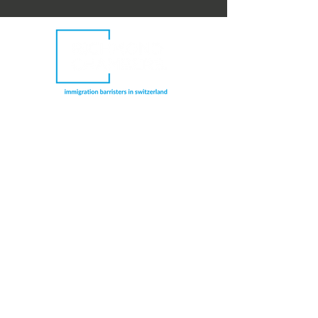
Richmond Chambers Suisse est une
dénomination commerciale de Richmond
Chambers LLP Montreux Branch, une
succursale de Richmond Chambers LLP,
société à responsabilité limitée enregistrée
en Angleterre et au Pays de Galles et agréée
et réglementée par la Solicitors Regulation
Authority du Royaume-Uni (numéro de
licence : 597974). Les avocats spécialisés en
droit de l'immigration sont également
réglementés par le Bar Standards Board du
Royaume-Uni.
CONNECTEZ-VOUS AVEC NOUS