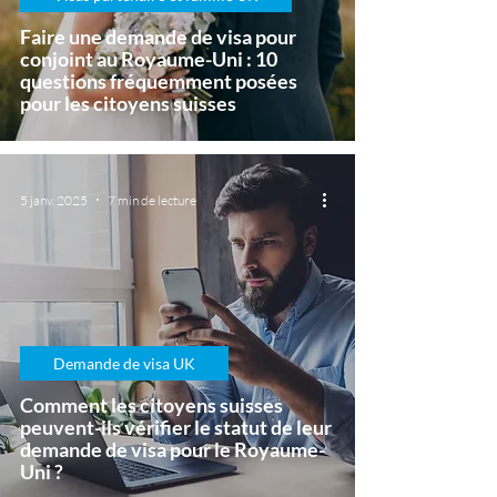
Faire une demande de visa pour
conjoint au Royaume-Uni : 10
questions fréquemment posées
pour les citoyens suisses
5 janv. 2025
7 min de lecture
Demande de visa UK
Comment les citoyens suisses
peuvent-ils vérifier le statut de leur
demande de visa pour le Royaume-
Uni ?