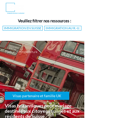
Veuillez filtrer nos ressources :
IMMIGRATION EN SUISSE
IMMIGRATION AU R.-U.
7 juil.
8 min de lecture
Visas partenaire et famille UK
Visas britanniques pour mariage
destinés aux citoyens suisses et aux
résidents de Suisse