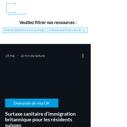
Veuillez filtrer nos ressources :
IMMIGRATION EN SUISSE
IMMIGRATION AU R.-U.
15 mai
10 min de lecture
Demande de visa UK
Surtaxe sanitaire d’immigration
britannique pour les résidents
suisses