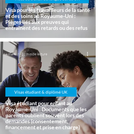
Visa pour les travailleurs de la santé
et des soins au Royaume-Uni :
Pièges liés aux preuves qui
entraînent des retards ou des refus
4 mars
10 min de lecture
Visas étudiant & diplômé UK
Visa étudiant pour enfant au
Royaume-Uni : Documents que les
parents oublient souvent lors des
demandes (consentement,
financement et prise en charge)