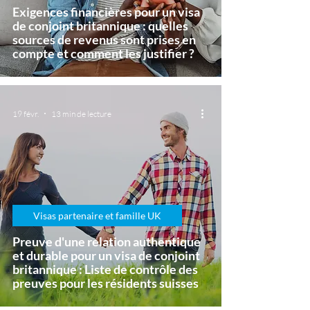
Exigences financières pour un visa
de conjoint britannique : quelles
sources de revenus sont prises en
compte et comment les justifier ?
19 févr.
13 min de lecture
Visas partenaire et famille UK
Preuve d'une relation authentique
et durable pour un visa de conjoint
britannique : Liste de contrôle des
preuves pour les résidents suisses