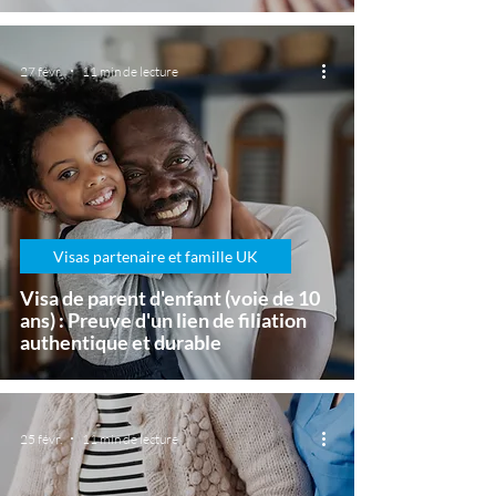
27 févr.
11 min de lecture
Visas partenaire et famille UK
Visa de parent d'enfant (voie de 10
ans) : Preuve d'un lien de filiation
authentique et durable
25 févr.
11 min de lecture