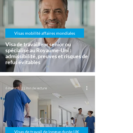
Visas mobilité affaires mondiales
Visa de travailleur senior ou
spécialisé au Royaume-Uni :
admissibilité, preuves et risques de
refus évitables
6 mars
11 min de lecture
Visas de travail de longue durée UK