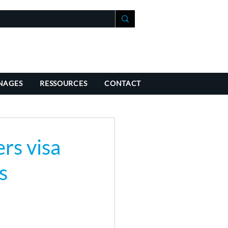
+41 21 588 07 70
fo@richmondchambers.ch
NAGES
RESSOURCES
CONTACT
rs visa
s