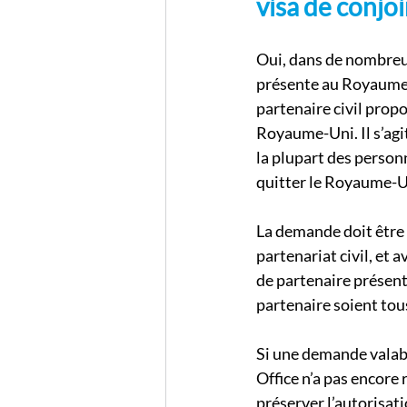
visa de conjoi
Oui, dans de nombreux
présente au Royaume-U
partenaire civil propo
Royaume-Uni. Il s’agit
la plupart des person
quitter le Royaume-U
La demande doit être 
partenariat civil, et a
de partenaire présen
partenaire soient to
Si une demande valabl
Office n’a pas encore r
préserver l’autorisat