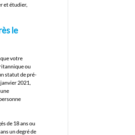
 et étudier, 
ès le 
que votre 
ritannique ou 
n statut de pré-
janvier 2021, 
’une 
 personne 
és de 18 ans ou 
ans un degré de 