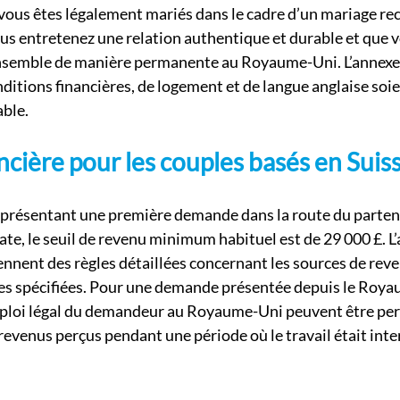
 vous êtes légalement mariés dans le cadre d’un mariage re
s entretenez une relation authentique et durable et que v
 ensemble de manière permanente au Royaume-Uni. L’annexe
ditions financières, de logement et de langue anglaise soie
able.
ncière pour les couples basés en Suis
résentant une première demande dans la route du partenai
ate, le seuil de revenu minimum habituel est de 29 000 £. L
ennent des règles détaillées concernant les sources de rev
ves spécifiées. Pour une demande présentée depuis le Royau
mploi légal du demandeur au Royaume-Uni peuvent être per
 revenus perçus pendant une période où le travail était inte