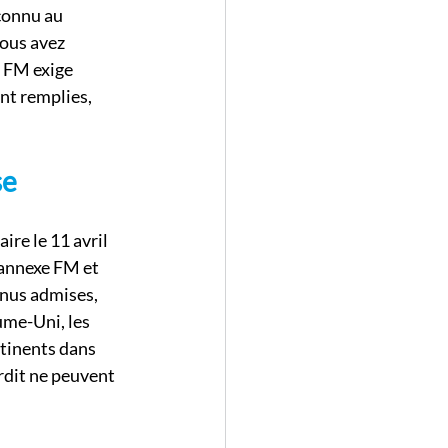
connu au 
ous avez 
 FM exige 
nt remplies, 
se
re le 11 avril 
’annexe FM et 
enus admises, 
me-Uni, les 
tinents dans 
rdit ne peuvent 