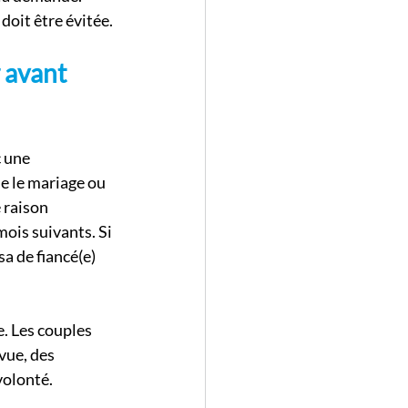
oit être évitée.
 avant 
 une 
ue le mariage ou 
 raison 
mois suivants. Si 
a de fiancé(e) 
. Les couples 
vue, des 
volonté.