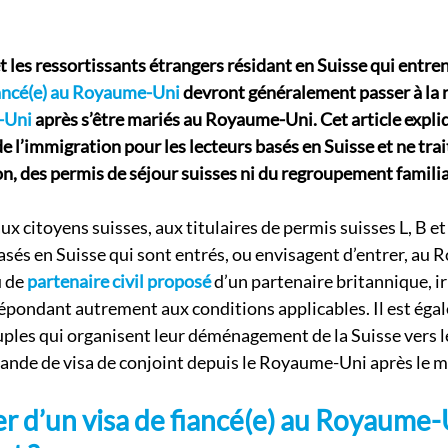
et les ressortissants étrangers résidant en Suisse qui entr
iancé(e) au Royaume-Uni
 devront généralement passer à la 
-Uni
 après s’être mariés au Royaume-Uni. Cet article expliq
e l’immigration pour les lecteurs basés en Suisse et ne trai
on, des permis de séjour suisses ni du regroupement familia
ux citoyens suisses, aux titulaires de permis suisses L, B et 
és en Suisse qui sont entrés, ou envisagent d’entrer, au 
 de 
partenaire civil proposé
 d’un partenaire britannique, ir
pondant autrement aux conditions applicables. Il est éga
uples qui organisent leur déménagement de la Suisse vers
ande de visa de conjoint depuis le Royaume-Uni après le m
r d’un visa de fiancé(e) au Royaume-U