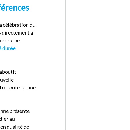
fférences
a célébration du 
s directement à 
roposé ne 
à durée 
aboutit 
uvelle 
tre route ou une 
onne présente 
dier au 
en qualité de 