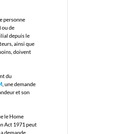
e personne 
 ou de 
ial depuis le 
teurs, ainsi que 
oins, doivent 
nt du 
M
, une demande 
ndeur et son 
ue le Home 
on Act 1971 peut 
la demande. 