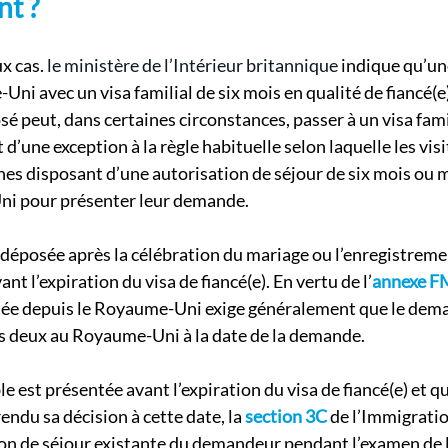
nt ?
 cas. 
le ministère de l’Intérieur britannique 
indique qu’un
ni avec un visa familial de six mois en qualité de fiancé(e)
sé peut, dans certaines circonstances, passer à un visa famil
 d’une exception à la règle habituelle selon laquelle les visi
nes disposant d’une autorisation de séjour de six mois ou m
ni pour présenter leur demande.
déposée après la célébration du mariage ou l’enregistreme
vant l’expiration du visa de fiancé(e). En vertu de l’
annexe F
tée depuis le Royaume-Uni exige généralement que le dema
us deux au Royaume-Uni à la date de la demande.
e est présentée avant l’expiration du visa de fiancé(e) et q
endu sa décision à cette date, la 
section 3C
 de l’Immigrati
ion de séjour existante du demandeur pendant l’examen de 