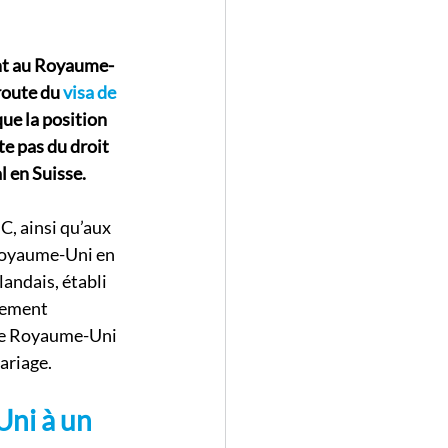
ent au Royaume-
route du 
visa de 
ue la position 
te pas du droit 
l en Suisse.
C, ainsi qu’aux 
Royaume-Uni en 
landais, établi 
lement 
 le Royaume-Uni 
ariage.
ni à un 