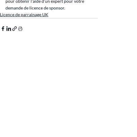
pour obtenir l'aide d'un expert pour votre 
demande de licence de sponsor.
Licence de parrainage UK
ABONNEZ-VOUS À 
NOTRE CENTRE DE 
CONNAISSANCES
Ne manquez rien, abonnez-vous à 
notre Centre de connaissances pour 
être averti dès qu'un nouvel article 
est publié.