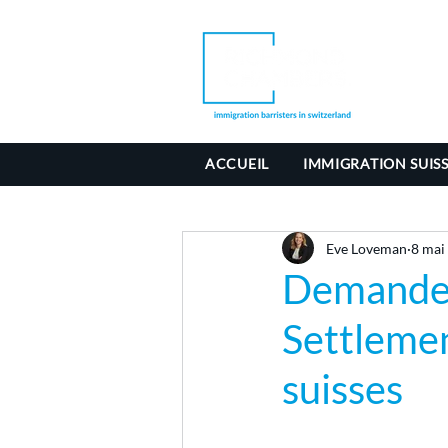
ACCUEIL
IMMIGRATION SUIS
Eve Loveman
8 mai
Demandes 
Settlemen
suisses