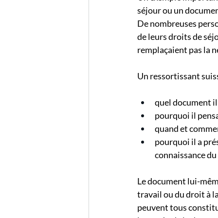
séjour ou un document
De nombreuses person
de leurs droits de sé
remplaçaient pas la n
Un ressortissant suiss
quel document il 
pourquoi il pens
quand et comment
pourquoi il a pr
connaissance du
Le document lui-même,
travail ou du droit à 
peuvent tous constitu