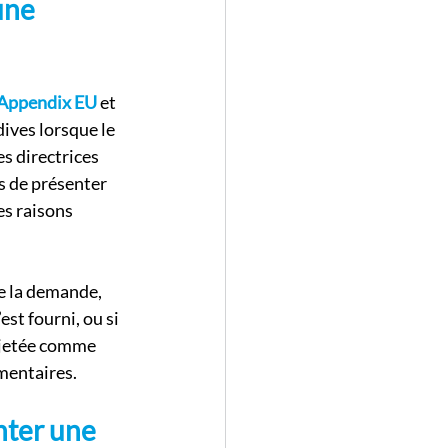
une 
Appendix EU
 et 
ives lorsque le 
s directrices 
s de présenter 
s raisons 
e la demande, 
st fourni, ou si 
ejetée comme 
mentaires.
nter une 