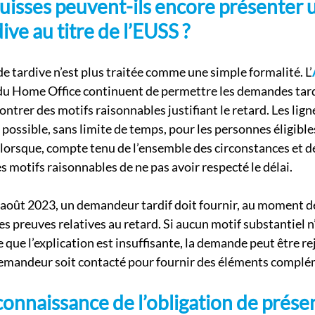
suisses peuvent-ils encore présenter 
ve au titre de l’EUSS ?
 tardive n’est plus traitée comme une simple formalité. L’
s du Home Office continuent de permettre les demandes tard
rer des motifs raisonnables justifiant le retard. Les ligne
 possible, sans limite de temps, pour les personnes éligible
orsque, compte tenu de l’ensemble des circonstances et de
es motifs raisonnables de ne pas avoir respecté le délai.
9 août 2023, un demandeur tardif doit fournir, au moment d
s preuves relatives au retard. Si aucun motif substantiel n’e
 que l’explication est insuffisante, la demande peut être r
 demandeur soit contacté pour fournir des éléments complé
connaissance de l’obligation de prése