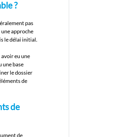
ble ?
néralement pas 
s une approche 
le délai initial.
 avoir eu une 
u une base 
ner le dossier 
éléments de 
ts de 
cument de 