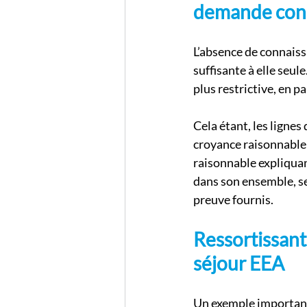
demande const
L’absence de connaiss
suffisante à elle seu
plus restrictive, en p
Cela étant, les ligne
croyance raisonnable 
raisonnable expliquan
dans son ensemble, se
preuve fournis.
Ressortissant
séjour EEA
Un exemple important