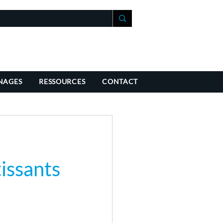
+41 21 588 07 70
fo@richmondchambers.ch
NAGES
RESSOURCES
CONTACT
issants