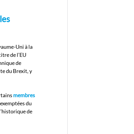
les 
oyaume-Uni à la 
itre de l’EU 
nnique de 
te du Brexit, y 
tains 
membres 
e exemptées du 
’historique de 