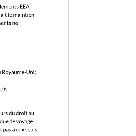
glements EEA. 
it le maintien 
ments ne 
 au Royaume-Uni;
ris 
rs du droit au 
ique de voyage 
 pas à eux seuls 