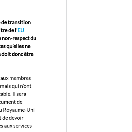
 de transition 
re de l’
EU 
e non-respect du 
es qu’elles ne 
doit donc être 
et aux membres 
mais qui n’ont 
ble. Il sera 
ocument de 
 au Royaume-Uni 
 de devoir 
cès aux services 