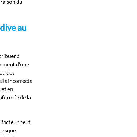
 raison du 
dive au 
ribuer à 
tamment d’une 
ou des 
ils incorrects 
et en 
nformée de la 
 facteur peut 
lorsque 