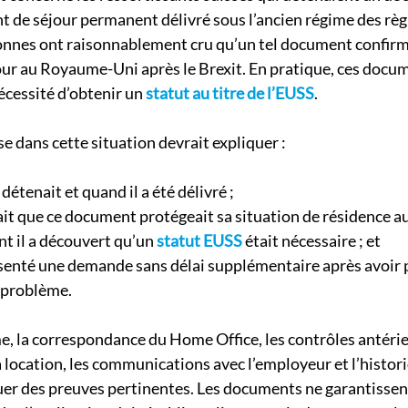
 de séjour permanent délivré sous l’ancien régime des rè
nes ont raisonnablement cru qu’un tel document confirma
jour au Royaume-Uni après le Brexit. En pratique, ces docu
écessité d’obtenir un 
statut au titre de l’EUSS
.
e dans cette situation devrait expliquer :
détenait et quand il a été délivré ;
ait que ce document protégeait sa situation de résidence
 il a découvert qu’un 
statut EUSS
était nécessaire ; et
ésenté une demande sans délai supplémentaire après avoir p
 problème.
 la correspondance du Home Office, les contrôles antérieu
la location, les communications avec l’employeur et l’histor
er des preuves pertinentes. Les documents ne garantissent