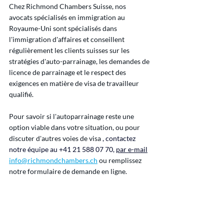
Chez Richmond Chambers Suisse, nos 
avocats spécialisés en immigration au 
Royaume-Uni sont spécialisés dans 
l'immigration d'affaires et conseillent 
régulièrement les clients suisses sur les 
stratégies d'auto-parrainage, les demandes de 
licence de parrainage et le respect des 
exigences en matière de visa de travailleur 
qualifié.
Pour savoir si l'autoparrainage reste une 
option viable dans votre situation, ou pour 
discuter d'autres voies de visa 
, contactez 
notre équipe au +41 21 588 07 70,
par e-mail
info@richmondchambers.ch
 ou remplissez 
notre formulaire de demande en ligne.
Visas de travail de longue durée UK
Visas d'affaires UK