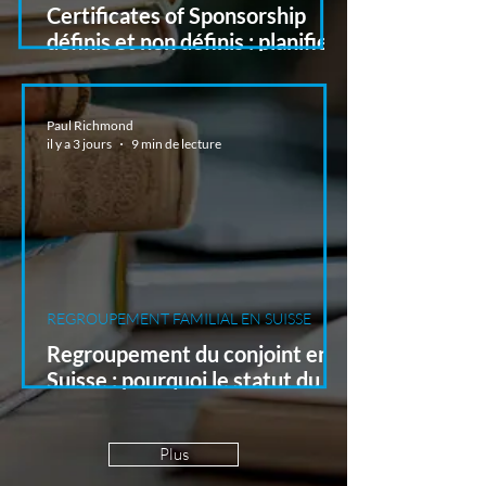
Certificates of Sponsorship
définis et non définis : planifier
les recrutements au Royaume-
Uni depuis la Suisse
Paul Richmond
il y a 3 jours
9 min de lecture
REGROUPEMENT FAMILIAL EN SUISSE
Regroupement du conjoint en
Suisse : pourquoi le statut du
garant est déterminant
Plus