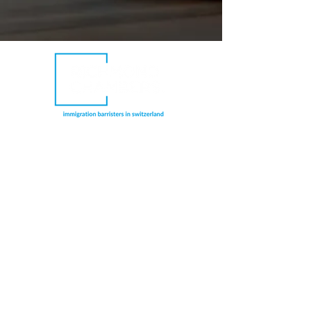
Richmond Chambers Suisse est une
dénomination commerciale de Richmond
Chambers LLP Montreux Branch, une
succursale de Richmond Chambers LLP,
société à responsabilité limitée enregistrée
en Angleterre et au Pays de Galles et agréée
et réglementée par la Solicitors Regulation
Authority du Royaume-Uni (numéro de
licence : 597974). Les avocats spécialisés en
droit de l'immigration sont également
réglementés par le Bar Standards Board du
Royaume-Uni.
CONNECTEZ-VOUS AVEC NOUS