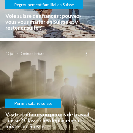
Regroupement familial en Suisse
Voie suisse des fiancés : pouvez-
vous vous marier en Suisse et y
rester ensuite ?
29 juil.
9 min de lecture
Permis salarié suisse
Visite d’affaires ou permis de travail
suisse ? Classer les déplacements
mixtes en Suisse