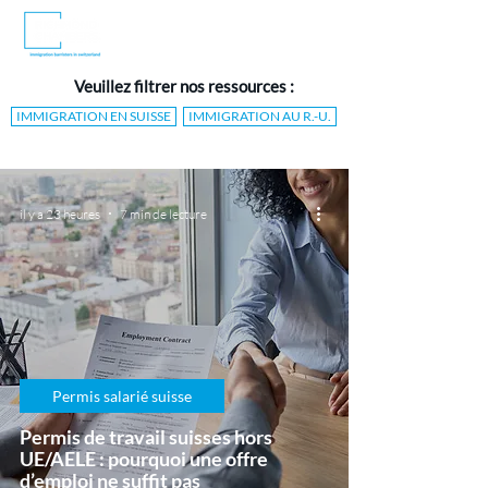
Veuillez filtrer nos ressources :
IMMIGRATION EN SUISSE
IMMIGRATION AU R.-U.
il y a 23 heures
7 min de lecture
Permis salarié suisse
Permis de travail suisses hors
UE/AELE : pourquoi une offre
d’emploi ne suffit pas