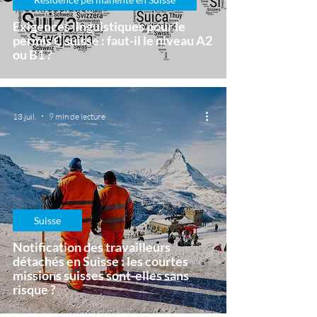
Exigences linguistiques pour le
permis C suisse : faut-il le niveau A2
ou B1 ?
13 juil.
9 min de lecture
Suisse
Notification des travailleurs
détachés en Suisse : les courtes
missions suisses sont-elles sans
risque ?