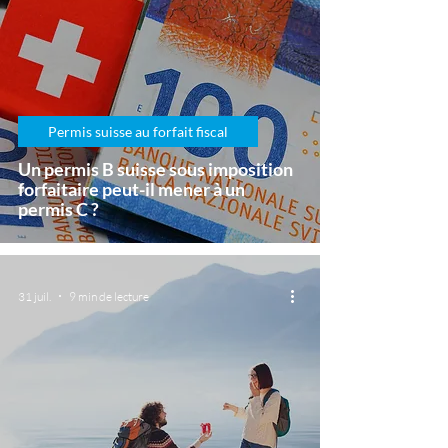
Permis suisse au forfait fiscal
Un permis B suisse sous imposition
forfaitaire peut-il mener à un
permis C ?
31 juil.
9 min de lecture