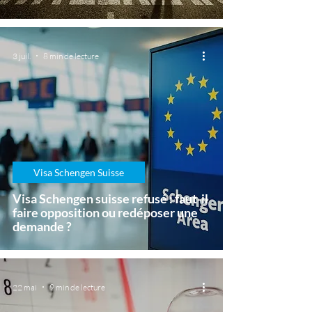
3 juil.
8 min de lecture
Visa Schengen Suisse
Visa Schengen suisse refusé : faut-il
faire opposition ou redéposer une
demande ?
22 mai
9 min de lecture