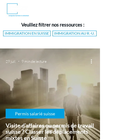
Veuillez filtrer nos ressources :
IMMIGRATION EN SUISSE
IMMIGRATION AU R.-U.
29 juil.
9 min de lecture
Permis salarié suisse
Visite d’affaires ou permis de travail
suisse ? Classer les déplacements
mixtes en Suisse